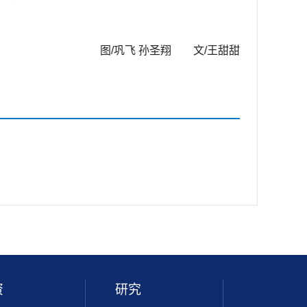
图/巩飞 孙圣翔 文/王甜甜
资
研究